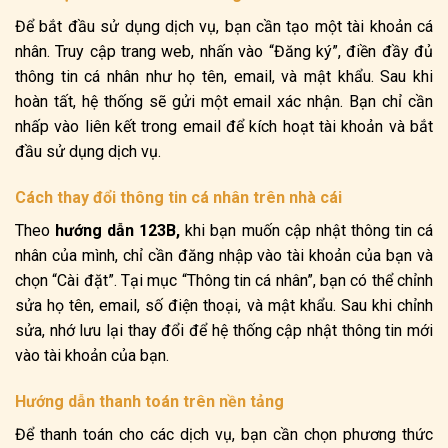
Để bắt đầu sử dụng dịch vụ, bạn cần tạo một tài khoản cá
nhân. Truy cập trang web, nhấn vào “Đăng ký”, điền đầy đủ
thông tin cá nhân như họ tên, email, và mật khẩu. Sau khi
hoàn tất, hệ thống sẽ gửi một email xác nhận. Bạn chỉ cần
nhấp vào liên kết trong email để kích hoạt tài khoản và bắt
đầu sử dụng dịch vụ.
Cách thay đổi thông tin cá nhân trên nhà cái
Theo
hướng dẫn 123B,
khi bạn muốn cập nhật thông tin cá
nhân của mình, chỉ cần đăng nhập vào tài khoản của bạn và
chọn “Cài đặt”. Tại mục “Thông tin cá nhân”, bạn có thể chỉnh
sửa họ tên, email, số điện thoại, và mật khẩu. Sau khi chỉnh
sửa, nhớ lưu lại thay đổi để hệ thống cập nhật thông tin mới
vào tài khoản của bạn.
Hướng dẫn thanh toán trên nền tảng
Để thanh toán cho các dịch vụ, bạn cần chọn phương thức