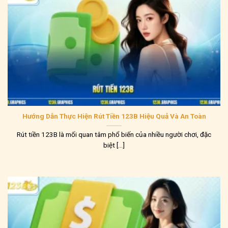
Hướng Dẫn Thực Hiện Rút Tiền 123B Hiệu Quả Và An Toàn
Rút tiền 123B là mối quan tâm phổ biến của nhiều người chơi, đặc
biệt [...]