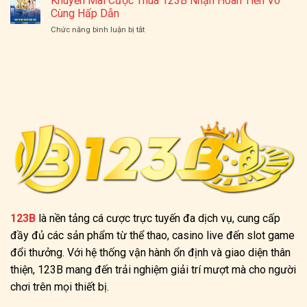
Khuyến Mãi Cược Thua 123B Nhận Hoàn Tiền Vô
Trong
Nạp
Game
Cùng Hấp Dẫn
3
Đầu
Giải
Giây
ở
Chức năng bình luận bị tắt
123B
Trí
Khuyến
–
Đỉnh
Mãi
Ưu
Cao
Cược
Đãi
Mỗi
Thua
Lớn
Ngày
123B
Và
Nhận
Cực
Hoàn
Kỳ
Tiền
Hấp
Vô
Dẫn
Cùng
Hấp
Dẫn
123B
là nền tảng cá cược trực tuyến đa dịch vụ, cung cấp
đầy đủ các sản phẩm từ thể thao, casino live đến slot game
đổi thưởng. Với hệ thống vận hành ổn định và giao diện thân
thiện, 123B mang đến trải nghiệm giải trí mượt mà cho người
chơi trên mọi thiết bị.