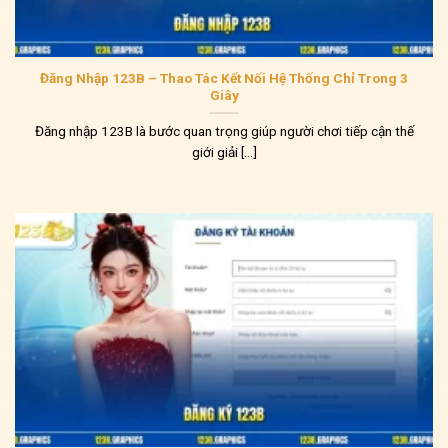
Đăng Nhập 123B – Thao Tác Kết Nối Hệ Thống Chỉ Trong 3
Giây
Đăng nhập 123B là bước quan trọng giúp người chơi tiếp cận thế
giới giải [...]