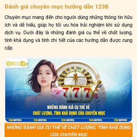
Đánh giá chuyên mục hướng dẫn 123B
Chuyên mục mang đến cho người dùng những thông tin hữu
ích và dễ hiểu, giúp họ tối ưu hóa trải nghiệm khi sử dụng
dịch vụ. Dưới đây là những đánh giá cụ thể về chất lượng,
tính khả dụng và tính chi tiết của các hướng dẫn được cung
cấp.
NHỮNG ĐÁNH GIÁ CỤ THỂ VỀ CHẤT LƯỢNG, TÍNH KHẢ DỤNG
CỦA CHUYÊN MỤC