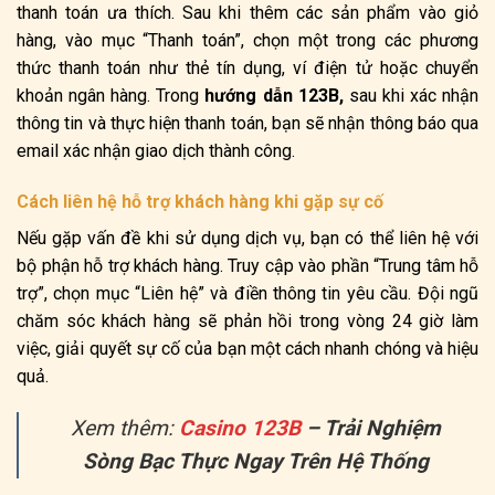
thanh toán ưa thích. Sau khi thêm các sản phẩm vào giỏ
hàng, vào mục “Thanh toán”, chọn một trong các phương
thức thanh toán như thẻ tín dụng, ví điện tử hoặc chuyển
khoản ngân hàng. Trong
hướng dẫn 123B,
sau khi xác nhận
thông tin và thực hiện thanh toán, bạn sẽ nhận thông báo qua
email xác nhận giao dịch thành công.
Cách liên hệ hỗ trợ khách hàng khi gặp sự cố
Nếu gặp vấn đề khi sử dụng dịch vụ, bạn có thể liên hệ với
bộ phận hỗ trợ khách hàng. Truy cập vào phần “Trung tâm hỗ
trợ”, chọn mục “Liên hệ” và điền thông tin yêu cầu. Đội ngũ
chăm sóc khách hàng sẽ phản hồi trong vòng 24 giờ làm
việc, giải quyết sự cố của bạn một cách nhanh chóng và hiệu
quả.
Xem thêm:
Casino 123B
– Trải Nghiệm
Sòng Bạc Thực Ngay Trên Hệ Thống