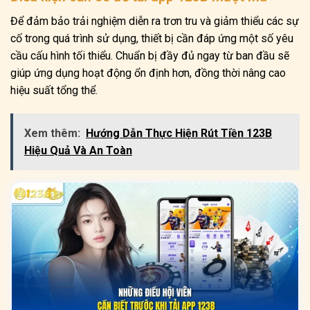
Để đảm bảo trải nghiệm diễn ra trơn tru và giảm thiểu các sự
cố trong quá trình sử dụng, thiết bị cần đáp ứng một số yêu
cầu cấu hình tối thiểu. Chuẩn bị đầy đủ ngay từ ban đầu sẽ
giúp ứng dụng hoạt động ổn định hơn, đồng thời nâng cao
hiệu suất tổng thể.
Xem thêm:
Hướng Dẫn Thực Hiện Rút Tiền 123B
Hiệu Quả Và An Toàn