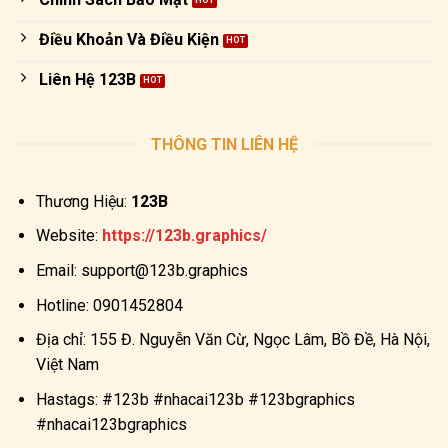
Điều Khoản Và Điều Kiện
Liên Hệ 123B
THÔNG TIN LIÊN HỆ
Thương Hiệu:
123B
Website:
https://123b.graphics/
Email:
support@123b.graphics
Hotline:
0901452804
Địa chỉ:
155 Đ. Nguyễn Văn Cừ, Ngọc Lâm, Bồ Đề, Hà Nội,
Việt Nam
Hastags:
#123b #nhacai123b #123bgraphics
#nhacai123bgraphics