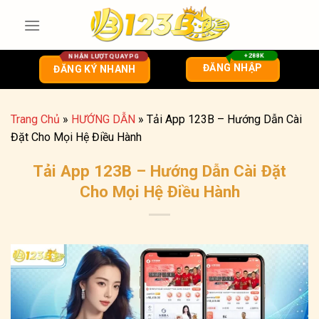
Skip
to
content
ĐĂNG NHẬP
ĐĂNG KÝ NHANH
Trang Chủ
»
HƯỚNG DẪN
»
Tải App 123B – Hướng Dẫn Cài
Đặt Cho Mọi Hệ Điều Hành
Tải App 123B – Hướng Dẫn Cài Đặt
Cho Mọi Hệ Điều Hành