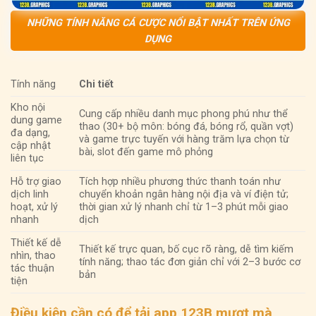
NHỮNG TÍNH NĂNG CÁ CƯỢC NỔI BẬT NHẤT TRÊN ỨNG
DỤNG
Tính năng
Chi tiết
Kho nội
Cung cấp nhiều danh mục phong phú như thể
dung game
thao (30+ bộ môn: bóng đá, bóng rổ, quần vợt)
đa dạng,
và game trực tuyến với hàng trăm lựa chọn từ
cập nhật
bài, slot đến game mô phỏng
liên tục
Hỗ trợ giao
Tích hợp nhiều phương thức thanh toán như
dịch linh
chuyển khoản ngân hàng nội địa và ví điện tử;
hoạt, xử lý
thời gian xử lý nhanh chỉ từ 1–3 phút mỗi giao
nhanh
dịch
Thiết kế dễ
Thiết kế trực quan, bố cục rõ ràng, dễ tìm kiếm
nhìn, thao
tính năng; thao tác đơn giản chỉ với 2–3 bước cơ
tác thuận
bản
tiện
Điều kiện cần có để tải app 123B mượt mà