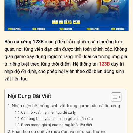
Bắn cá xèng 123B
mang đến trải nghiệm săn thưởng trực
quan, nơi từng viên đạn cần được tính toán chính xác. Không
gian game xây dựng logic rõ ràng, mỗi loài cá tương ứng giá
trị riêng biệt theo từng thời điểm. Hệ thống tại
123B
duy trì
nhịp độ ổn định, cho phép hội viên theo dõi biến động sinh
vật liên tục.
Nội Dung Bài Viết
Nhận diện hệ thống sinh vật trong game bắn cá ăn xèng
Cá nhỏ xuất hiện liên tục dễ xử lý
Cá trung bình yêu cầu canh góc chuẩn xác
Boss mang giá trị cao nhưng khó tiêu diệt
Phân tích cơ chế về mức đạn và mức sát thương