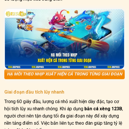
HẠ MỒI THEO NHỊP XUẤT HIỆN CÁ TRONG TỪNG GIAI ĐOẠN
Giai đoạn đầu tích lũy nhanh
Trong 60 giây đầu, lượng cá nhỏ xuất hiện dày đặc, tạo cơ
hội tích lũy xu nhanh chóng. Khi áp dụng
bắn cá xèng 123B
,
người chơi nên tận dụng tối đa giai đoạn này để xây dựng
nền tảng điểm số. Việc bắn liên tục theo đàn giúp tăng tỷ lệ