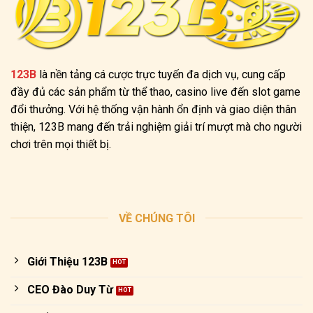
Cùng
Hấp
Dẫn
123B
là nền tảng cá cược trực tuyến đa dịch vụ, cung cấp
đầy đủ các sản phẩm từ thể thao, casino live đến slot game
đổi thưởng. Với hệ thống vận hành ổn định và giao diện thân
thiện, 123B mang đến trải nghiệm giải trí mượt mà cho người
chơi trên mọi thiết bị.
VỀ CHÚNG TÔI
Giới Thiệu 123B
CEO Đào Duy Từ