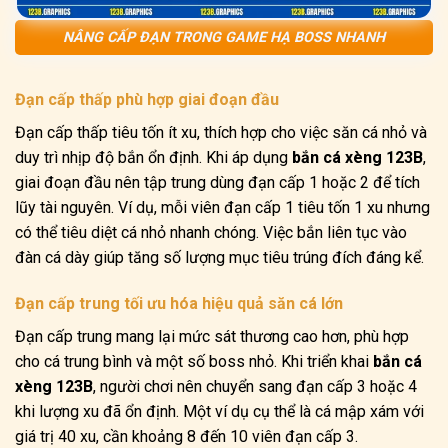
NÂNG CẤP ĐẠN TRONG GAME HẠ BOSS NHANH
Đạn cấp thấp phù hợp giai đoạn đầu
Đạn cấp thấp tiêu tốn ít xu, thích hợp cho việc săn cá nhỏ và
duy trì nhịp độ bắn ổn định. Khi áp dụng
bắn cá xèng 123B
,
giai đoạn đầu nên tập trung dùng đạn cấp 1 hoặc 2 để tích
lũy tài nguyên. Ví dụ, mỗi viên đạn cấp 1 tiêu tốn 1 xu nhưng
có thể tiêu diệt cá nhỏ nhanh chóng. Việc bắn liên tục vào
đàn cá dày giúp tăng số lượng mục tiêu trúng đích đáng kể.
Đạn cấp trung tối ưu hóa hiệu quả săn cá lớn
Đạn cấp trung mang lại mức sát thương cao hơn, phù hợp
cho cá trung bình và một số boss nhỏ. Khi triển khai
bắn cá
xèng 123B
, người chơi nên chuyển sang đạn cấp 3 hoặc 4
khi lượng xu đã ổn định. Một ví dụ cụ thể là cá mập xám với
giá trị 40 xu, cần khoảng 8 đến 10 viên đạn cấp 3.