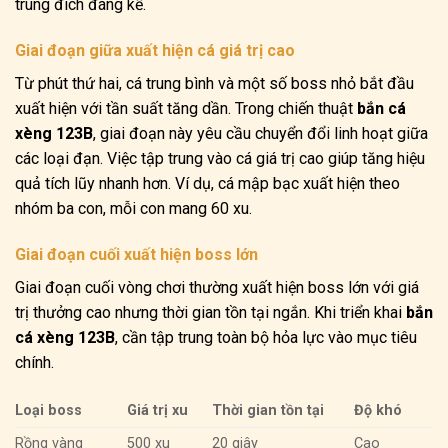
trúng đích đáng kể.
Giai đoạn giữa xuất hiện cá giá trị cao
Từ phút thứ hai, cá trung bình và một số boss nhỏ bắt đầu
xuất hiện với tần suất tăng dần. Trong chiến thuật
bắn cá
xèng 123B
, giai đoạn này yêu cầu chuyển đổi linh hoạt giữa
các loại đạn. Việc tập trung vào cá giá trị cao giúp tăng hiệu
quả tích lũy nhanh hơn. Ví dụ, cá mập bạc xuất hiện theo
nhóm ba con, mỗi con mang 60 xu.
Giai đoạn cuối xuất hiện boss lớn
Giai đoạn cuối vòng chơi thường xuất hiện boss lớn với giá
trị thưởng cao nhưng thời gian tồn tại ngắn. Khi triển khai
bắn
cá xèng 123B
, cần tập trung toàn bộ hỏa lực vào mục tiêu
chính.
Loại boss
Giá trị xu
Thời gian tồn tại
Độ khó
Rồng vàng
500 xu
20 giây
Cao