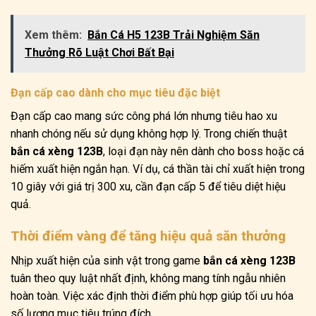
Xem thêm:
Bắn Cá H5 123B Trải Nghiệm Săn
Thưởng Rõ Luật Chơi Bất Bại
Đạn cấp cao dành cho mục tiêu đặc biệt
Đạn cấp cao mang sức công phá lớn nhưng tiêu hao xu
nhanh chóng nếu sử dụng không hợp lý. Trong chiến thuật
bắn cá xèng 123B
, loại đạn này nên dành cho boss hoặc cá
hiếm xuất hiện ngắn hạn. Ví dụ, cá thần tài chỉ xuất hiện trong
10 giây với giá trị 300 xu, cần đạn cấp 5 để tiêu diệt hiệu
quả.
Thời điểm vàng để tăng hiệu quả săn thưởng
Nhịp xuất hiện của sinh vật trong game
bắn cá xèng 123B
tuân theo quy luật nhất định, không mang tính ngẫu nhiên
hoàn toàn. Việc xác định thời điểm phù hợp giúp tối ưu hóa
số lượng mục tiêu trúng đích.