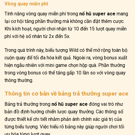
Vòng quay miễn phí
Tính năng vòng quay miễn phí trong
nổ hũ super ace
mang
lại cơ hội tăng phần thưởng mà không cần đặt thêm cược.
Khi kích hoạt, người chơi nhận từ 10 đến 15 lượt quay miễn
phí với hệ số nhân từ 2x đến 5x.
Trong quá trình này, biểu tượng Wild có thể mở rộng toàn bộ
cuộn quay để tối đa hóa kết quả. Ngoài ra, vòng bonus xuất
hiện ngẫu nhiên với mini game chọn hộp quà. Phần thưởng
trong vòng bonus có thể tăng gấp 10 lần so với vòng quay
thông thường.
Thông tin cơ bản về bảng trả thưởng super ace
Bảng trả thưởng trong
nổ hũ super ace
đóng vai trò như
bản đồ định hướng chiến lược quay thưởng. Các thông số
được thiết kế chi tiết nhằm phản ánh chính xác giá trị của
từng biểu tượng. Việc hiểu rõ bảng này giúp người chơi tối
ưu hóa từng lượt quay.