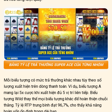
BẢNG TỶ LỆ TRẢ THƯỞNG SUPER ACE CỦA TỪNG NHÓM
Mỗi biểu tượng có mức trả thưởng khác nhau tùy theo số
lượng xuất hiện trên dòng thanh toán. Ví dụ, biểu tượng A
mang lại 5x cược khi xuất hiện đủ 5 vị trí liên tiếp. Biểu
tượng Wild thay thế mọi biểu tượng khác để hoàn thiện chuỗi
thắng. Tỷ lệ RTP trung bình đạt 96,7%, cho thấy khả năng
hoàn vốn ổn định trong dài hạn.