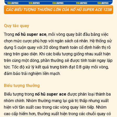
CÁC BIỂU TƯỢNG THƯỞNG LỚN CỦA NỔ HŨ SUPER ACE 123B
Quy tắc quay
Trong
nổ hũ super ace
, mỗi vòng quay bắt đầu bằng việc
chọn mức cược phù hợp với ngân sách cá nhân. Hệ thống sử
dụng 5 cuộn quay với 20 dòng thanh toán cố định hiển thị rõ
ràng trên giao diện. Khi các biểu tượng giống nhau xuất hiện
trên cùng một dòng, phần thưởng sẽ được tính toán ngay lập
tức. Tốc độ xử lý kết quả trung bình đạt 0.8 giây mỗi vòng,
đảm bảo trải nghiệm liền mạch.
Biểu tượng thưởng
Biểu tượng trong
nổ hũ super ace
được phân loại thành ba
nhóm chính. Nhóm thường mang lại giá trị thấp nhưng xuất
hiện với tần suất cao trong các vòng quay liên tiếp. Nhóm
cao cấp hiếm hơn, thường xuất hiện trong các chuỗi quay có